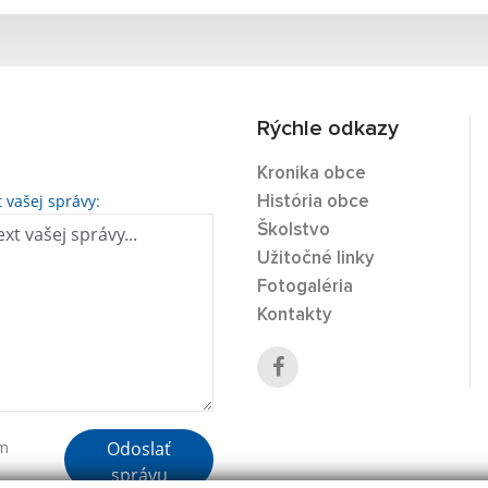
Rýchle odkazy
Kronika obce
t vašej správy:
História obce
Školstvo
Užitočné linky
Fotogaléria
Kontakty
Odoslať
ím
správu