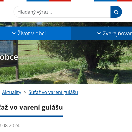
Hľadaný výraz...
Život v obci
Zverejňova
 obce
Aktuality
Súťaž vo varení gulášu
ťaž vo varení gulášu
.08.2024