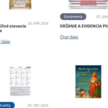
dujatiaKultúra
Oznámenia
07. JA
20. APR 2026
dičné stavanie
DRŽANIE A EVIDENCIA P
a
Čítať ďalej
ť ďalej
tuality
29. DEC 2025
PodujatiaKultúra