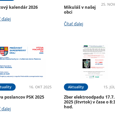
25. NOV
zový kalendár 2026
Mikuláš v našej
obci
ť ďalej
Čítať ďalej
tuality
16. OKT 2025
Aktuality
15. JÚ
va poslancov PSK 2025
Zber elektroodpadu 17.7.
2025 (štvrtok) v čase o 8:
hod.
ť ďalej