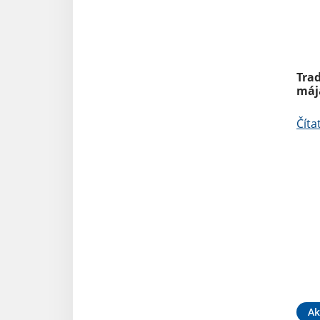
Po
Tra
máj
Číta
Ak