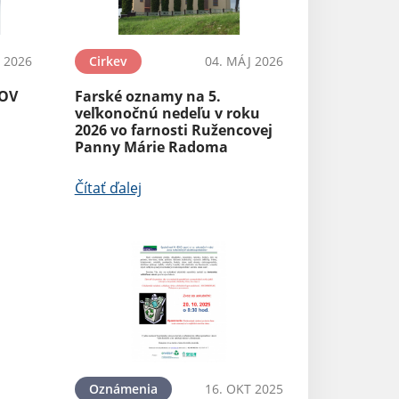
N 2026
Cirkev
04. MÁJ 2026
SOV
Farské oznamy na 5.
veľkonočnú nedeľu v roku
2026 vo farnosti Ružencovej
Panny Márie Radoma
Čítať ďalej
Oznámenia
16. OKT 2025