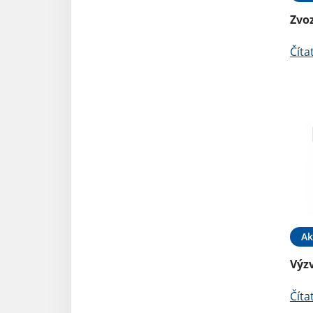
Zvo
Číta
Ak
Výz
Číta