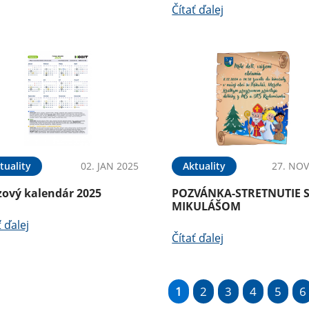
Čítať ďalej
tuality
02. JAN 2025
Aktuality
27. NOV
zový kalendár 2025
POZVÁNKA-STRETNUTIE 
MIKULÁŠOM
ť ďalej
Čítať ďalej
1
2
3
4
5
6