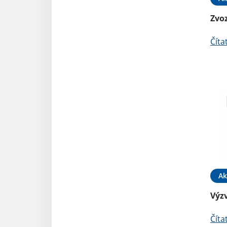
Zvo
Číta
Ak
Výz
Číta