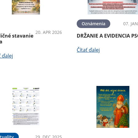
dujatiaKultúra
Oznámenia
07. JA
20. APR 2026
dičné stavanie
DRŽANIE A EVIDENCIA P
a
Čítať ďalej
ť ďalej
tuality
29. DEC 2025
PodujatiaKultúra