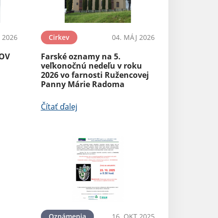
N 2026
Cirkev
04. MÁJ 2026
SOV
Farské oznamy na 5.
veľkonočnú nedeľu v roku
2026 vo farnosti Ružencovej
Panny Márie Radoma
Čítať ďalej
Oznámenia
16. OKT 2025