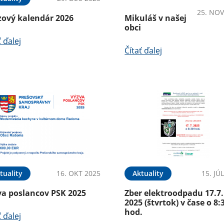
25. NOV
zový kalendár 2026
Mikuláš v našej
obci
ť ďalej
Čítať ďalej
tuality
16. OKT 2025
Aktuality
15. JÚ
va poslancov PSK 2025
Zber elektroodpadu 17.7.
2025 (štvrtok) v čase o 8:
hod.
ť ďalej