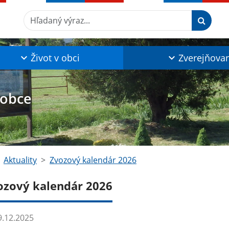
Hľadaný výraz...
Život v obci
Zverejňova
 obce
Aktuality
Zvozový kalendár 2026
ozový kalendár 2026
.12.2025