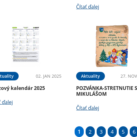
Čítať ďalej
tuality
02. JAN 2025
Aktuality
27. NOV
zový kalendár 2025
POZVÁNKA-STRETNUTIE 
MIKULÁŠOM
ť ďalej
Čítať ďalej
1
2
3
4
5
6