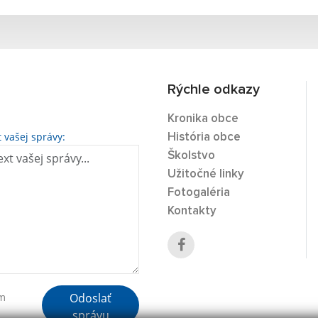
Rýchle odkazy
Kronika obce
t vašej správy:
História obce
Školstvo
Užitočné linky
Fotogaléria
Kontakty
Odoslať
ím
správu