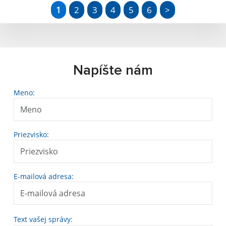
1
2
3
4
5
6
>
Napíšte nám
Meno:
Priezvisko:
E-mailová adresa:
Text vašej správy: