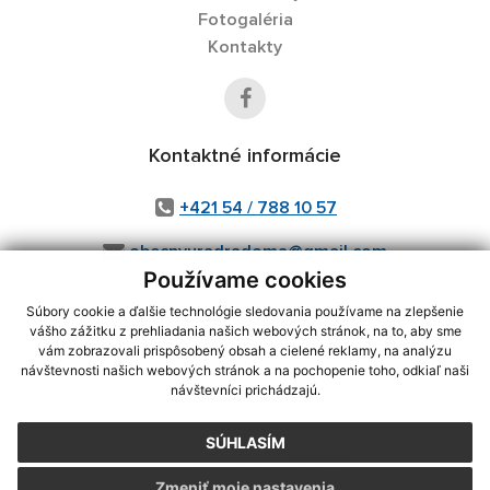
Fotogaléria
Kontakty
Kontaktné informácie
+421 54 / 788 10 57
obecnyuradradoma@gmail.com
Používame cookies
Súbory cookie a ďalšie technológie sledovania používame na zlepšenie
vášho zážitku z prehliadania našich webových stránok, na to, aby sme
využite možnosť získavania aktuálnych informácií s využitím RSS
,
vám zobrazovali prispôsobený obsah a cielené reklamy, na analýzu
CMS systém (redakčný) systém ECHELON 2,
Mapa stránok
,
web portál
,
návštevnosti našich webových stránok a na pochopenie toho, odkiaľ naši
návštevníci prichádzajú.
webhosting
,
webex.digital, s.r.o.
,
domény
,
registrácia domény
,
spoločnosť webex.digital, s.r.o.
,
technický prevádzkovateľ
SÚHLASÍM
Posledná aktualizácia:
31.07.2026
Zmeniť moje nastavenia